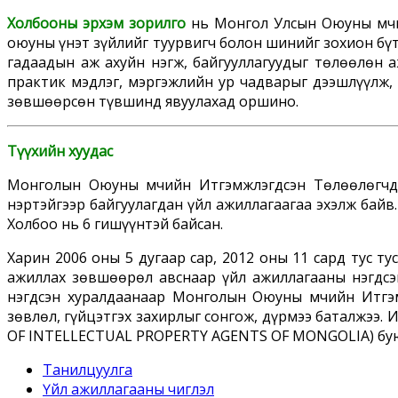
Холбооны эрхэм зорилго
нь Монгол Улсын Оюуны Өмчи
оюуны үнэт зүйлийг туурвигч болон шинийг зохион бүт
гадаадын аж ахуйн нэгж, байгууллагуудыг төлөөлөн 
практик мэдлэг, мэргэжлийн ур чадварыг дээшлүүлж, 
зөвшөөрсөн түвшинд явуулахад оршино.
Түүхийн хуудас
Монголын Оюуны Өмчийн Итгэмжлэгдсэн Төлөөлөгчд
нэртэйгээр байгуулагдан үйл ажиллагаагаа эхэлж байв
Холбоо нь 6 гишүүнтэй байсан.
Харин 2006 оны 5 дугаар сар, 2012 оны 11 сард тус 
ажиллах зөвшөөрөл авснаар үйл ажиллагааны нэгдсэ
нэгдсэн хуралдаанаар Монголын Оюуны Өмчийн Итгэм
зөвлөл, гүйцэтгэх захирлыг сонгож, дүрмээ баталжээ.
OF INTELLECTUAL PROPERTY AGENTS OF MONGOLIA) бую
Танилцуулга
Үйл ажиллагааны чиглэл