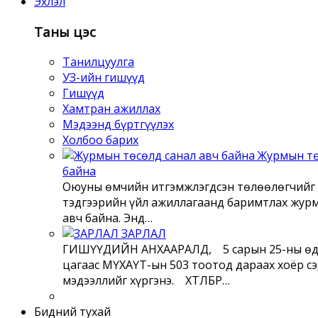
Эхлэл
Таны цэс
Танилцуулга
УЗ-ийн гишүүд
Гишүүд
Хамтран ажиллах
Мэдээнд бүртгүүлэх
Холбоо барих
Журмын тө
байна
Оюуны өмчийн итгэмжлэгдсэн төлөөлөгчийг 
тэдгээрийн үйл ажиллагаанд баримтлах жур
авч байна. Энд…
ЗАРЛАЛ
ГИШҮҮДИЙН АНХААРАЛД, 5 сарын 25-ны өд
цагаас МҮХАҮТ-ын 503 тоотод дараах хоёр с
мэдээллийг хүргэнэ. ХӨТӨЛБӨР…
Бидний тухай