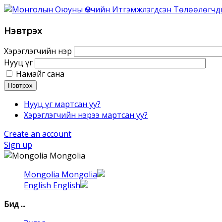
Нэвтрэх
Хэрэглэгчийн нэр
Нууц үг
Намайг сана
Нэвтрэх
Нууц үг мартсан уу?
Хэрэглэгчийн нэрээ мартсан уу?
Create an account
Sign up
Mongolia
Mongolia
English
Бид ...