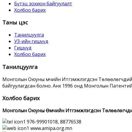
Бүтэц зохион байгуулалт
Холбоо барих
Таны цэс
Танилцуулга
УЗ-ийн гишүүд
Гишүүд
Холбоо барих
Танилцуулга
Монголын Оюуны Өмчийн Итгэмжлэгдсэн Төлөөлөгчдийн 
байгуулагдсан болно. Анх 1996 онд Монголын Патенти
Холбоо барих
Монголын Оюуны Өмчийн Итгэмжлэгдсэн Төлөөлөгчди
976-99901018, 88776538
www.amipa.org.mn