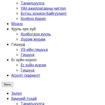
Танилцуулга
Үйл ажиллагааны чиглэл
Бүтэц зохион байгуулалт
Холбоо барих
Мэдээ
Хууль эрх зүй
Холбогдох хууль
Дүрэм журам
Гишүүд
УЗ-ийн гишүүд
Гишүүд
Ёс зүйн хороо
Ёс зүйн дүрэм
Гишүүд
Асуулт /хариулт
Menu
Эхлэл
Бидний тухай
Танилцуулга