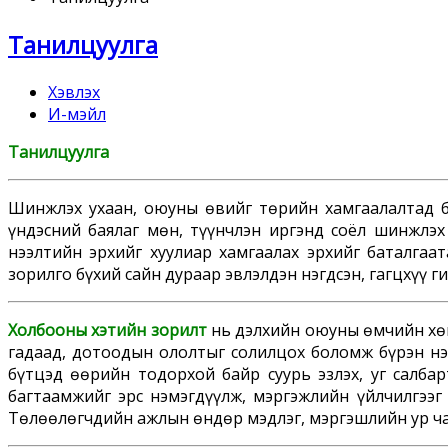
Танилцуулга
Хэвлэх
И-мэйл
Танилцуулга
Шинжлэх ухаан, оюуны өвийг төрийн хамгаалалтад б
үндэсний баялаг мөн, түүнчлэн иргэнд соёл шинжлэх 
нээлтийн эрхийг хуулиар хамгаалах эрхийг баталгаа
зорилго бүхий сайн дураар эвлэлдэн нэгдсэн, гагцхүү г
Холбооны хэтийн зорилт
нь дэлхийн оюуны өмчийн хөг
гадаад, дотоодын ололтыг солилцох боломж бүрэн нээ
бүтцэд өөрийн тодорхой байр суурь эзлэх, уг салбар
багтаамжийг эрс нэмэгдүүлж, мэргэжлийн үйлчилгээг
Төлөөлөгчдийн ажлын өндөр мэдлэг, мэргэшлийн ур ча