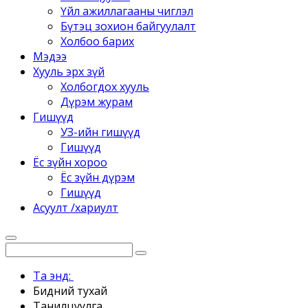
Үйл ажиллагааны чиглэл
Бүтэц зохион байгуулалт
Холбоо барих
Мэдээ
Хууль эрх зүй
Холбогдох хууль
Дүрэм журам
Гишүүд
УЗ-ийн гишүүд
Гишүүд
Ёс зүйн хороо
Ёс зүйн дүрэм
Гишүүд
Асуулт /хариулт
Та энд:
Бидний тухай
Танилцуулга