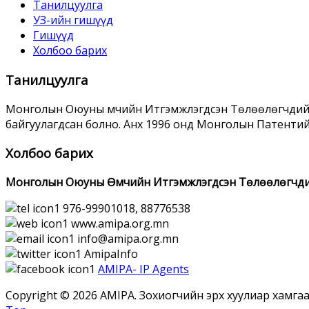
Танилцуулга
УЗ-ийн гишүүд
Гишүүд
Холбоо барих
Танилцуулга
Монголын Оюуны Өмчийн Итгэмжлэгдсэн Төлөөлөгчдийн 
байгуулагдсан болно. Анх 1996 онд Монголын Патенти
Холбоо барих
Монголын Оюуны Өмчийн Итгэмжлэгдсэн Төлөөлөгчди
976-99901018, 88776538
www.amipa.org.mn
info@amipa.org.mn
AmipaInfo
AMIPA- IP Agents
Copyright © 2026 AMIPA. Зохиогчийн эрх хуулиар хамгаа