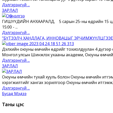
Дэлгэрэнгүй ...
ЗАРЛАЛ
ГИШҮҮДИЙН АНХААРАЛД, 5 сарын 25-ны өдрийн 15 цага
15:00 - ...
Дэлгэрэнгүй ...
"БҮТЭЭЛЧ ХАНДЛАГА, ИННОВАЦЫГ ЭРЧИМЖҮҮЛЦГЭЭЕ"
Дэлхийн оюуны өмчийн өдрийг тохиолдуулан 4 дүгээ
Монгол улсын Шинжлэх ухааны академи, Оюуны өмчийн
Дэлгэрэнгүй ...
ЗАРЛАЛ
Оюуны өмчийн тухай хууль болон Оюуны өмчийн итгэм
хэрэгжилтийг хангах зорилгоор Оюуны өмчийн итгэмжлэ
Дэлгэрэнгүй ...
Бусад Мэдээ
Таны цэс