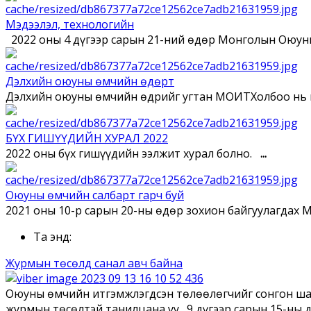
Мэдээлэл, технологийн
2022 оны 4 дүгээр сарын 21-ний өдөр Монголын Оюу
Дэлхийн оюуны өмчийн өдөрт
Дэлхийн оюуны өмчийн өдрийг угтан МОӨИТХолбоо нь цу
БҮХ ГИШҮҮДИЙН ХУРАЛ 2022
2022 оны бүх гишүүдийн ээлжит хурал болно.
...
Оюуны өмчийн салбарт гарч буй
2021 оны 10-р сарын 20-ны өдөр зохион байгуулагдах М
Та энд:
Журмын төсөлд санал авч байна
Оюуны өмчийн итгэмжлэгдсэн төлөөлөгчийг сонгон шал
журмын төсөлтэй танилцана уу. 9 дүгээр сарын 15-ны д