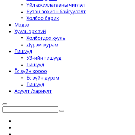
Үйл ажиллагааны чиглэл
Бүтэц зохион байгуулалт
Холбоо барих
Мэдээ
Хууль эрх зүй
Холбогдох хууль
Дүрэм журам
Гишүүд
УЗ-ийн гишүүд
Гишүүд
Ёс зүйн хороо
Ёс зүйн дүрэм
Гишүүд
Асуулт /хариулт