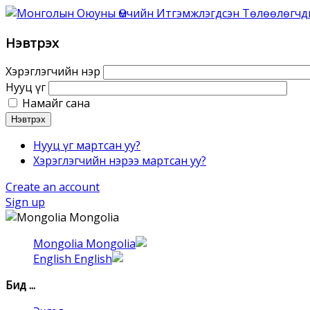
Нэвтрэх
Хэрэглэгчийн нэр
Нууц үг
Намайг сана
Нэвтрэх
Нууц үг мартсан уу?
Хэрэглэгчийн нэрээ мартсан уу?
Create an account
Sign up
Mongolia
Mongolia
English
Бид ...