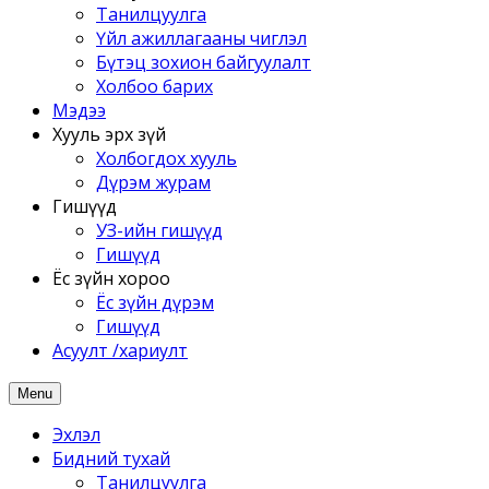
Танилцуулга
Үйл ажиллагааны чиглэл
Бүтэц зохион байгуулалт
Холбоо барих
Мэдээ
Хууль эрх зүй
Холбогдох хууль
Дүрэм журам
Гишүүд
УЗ-ийн гишүүд
Гишүүд
Ёс зүйн хороо
Ёс зүйн дүрэм
Гишүүд
Асуулт /хариулт
Menu
Эхлэл
Бидний тухай
Танилцуулга