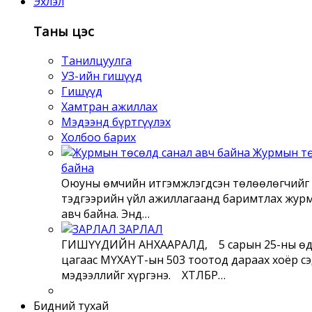
Эхлэл
Таны цэс
Танилцуулга
УЗ-ийн гишүүд
Гишүүд
Хамтран ажиллах
Мэдээнд бүртгүүлэх
Холбоо барих
Журмын тө
байна
Оюуны өмчийн итгэмжлэгдсэн төлөөлөгчийг 
тэдгээрийн үйл ажиллагаанд баримтлах жур
авч байна. Энд…
ЗАРЛАЛ
ГИШҮҮДИЙН АНХААРАЛД, 5 сарын 25-ны өд
цагаас МҮХАҮТ-ын 503 тоотод дараах хоёр с
мэдээллийг хүргэнэ. ХӨТӨЛБӨР…
Бидний тухай