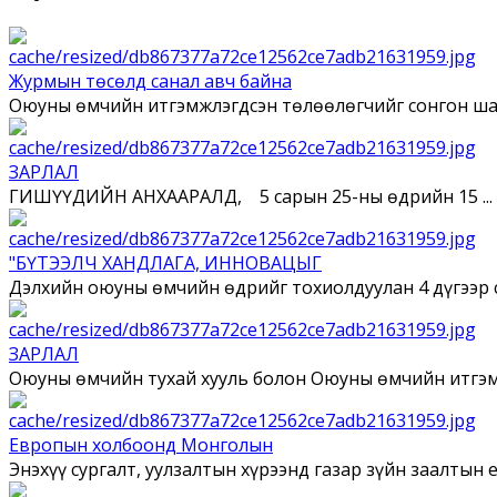
Журмын төсөлд санал авч байна
Оюуны өмчийн итгэмжлэгдсэн төлөөлөгчийг сонгон шалг
ЗАРЛАЛ
ГИШҮҮДИЙН АНХААРАЛД, 5 сарын 25-ны өдрийн 15 ...
"БҮТЭЭЛЧ ХАНДЛАГА, ИННОВАЦЫГ
Дэлхийн оюуны өмчийн өдрийг тохиолдуулан 4 дүгээр са
ЗАРЛАЛ
Оюуны өмчийн тухай хууль болон Оюуны өмчийн итгэмж
Европын холбоонд Монголын
Энэхүү сургалт, уулзалтын хүрээнд газар зүйн заалтын ер