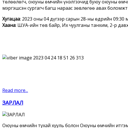
төлөөлөгч, оюуны өмчийн үнэлгээчид буюу оюуны өмч
мэргэшсэн сургагч багш нараас зөвлөгөө авах боломжт
Хугацаа
: 2023 оны 04 дүгээр сарын 28-ны өдрийн 09:30 
Хаана
: ШУА-ийн төв байр, Их чуулганы танхим, 2-р дав
Read more...
ЗАРЛАЛ
Оюуны өмчийн тухай хууль болон Оюуны өмчийн итгэ