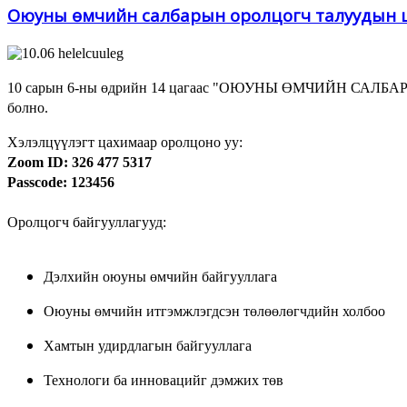
Оюуны өмчийн салбарын оролцогч талуудын ц
10 сарын 6-ны өдрийн 14 цагаас "ОЮУНЫ ӨМЧИЙН 
болно.
Хэлэлцүүлэгт цахимаар оролцоно уу:
Zoom ID: 326 477 5317
Passcode: 123456
Оролцогч байгууллагууд:
Дэлхийн оюуны өмчийн байгууллага
Оюуны өмчийн итгэмжлэгдсэн төлөөлөгчдийн холбоо
Хамтын удирдлагын байгууллага
Технологи ба инновацийг дэмжих төв