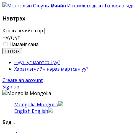
Нэвтрэх
Хэрэглэгчийн нэр
Нууц үг
Намайг сана
Нэвтрэх
Нууц үг мартсан уу?
Хэрэглэгчийн нэрээ мартсан уу?
Create an account
Sign up
Mongolia
Mongolia
English
Бид ...