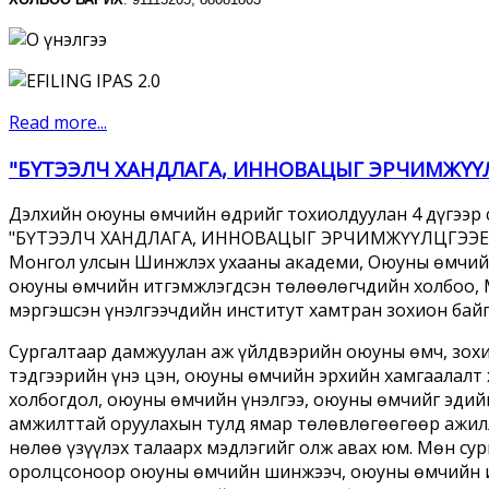
Read more...
"БҮТЭЭЛЧ ХАНДЛАГА, ИННОВАЦЫГ ЭРЧИМЖҮҮЛ
Дэлхийн оюуны өмчийн өдрийг тохиолдуулан 4 дүгээр 
"БҮТЭЭЛЧ ХАНДЛАГА, ИННОВАЦЫГ ЭРЧИМЖҮҮЛЦГЭЭЕ"с
Монгол улсын Шинжлэх ухааны академи, Оюуны өмчий
оюуны өмчийн итгэмжлэгдсэн төлөөлөгчдийн холбоо,
мэргэшсэн үнэлгээчдийн институт хамтран зохион бай
Сургалтаар дамжуулан аж үйлдвэрийн оюуны өмч, зохи
тэдгээрийн үнэ цэн, оюуны өмчийн эрхийн хамгаалалт 
холбогдол, оюуны өмчийн үнэлгээ, оюуны өмчийг эдийн
амжилттай оруулахын тулд ямар төлөвлөгөөгөөр ажилл
нөлөө үзүүлэх талаарх мэдлэгийг олж авах юм. Мөн су
оролцсоноор оюуны өмчийн шинжээч, оюуны өмчийн 