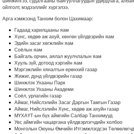
шинжилгээ, судалгааны байгууллагуудын удирдлага, албан
ойлголт, мэдээллийг хүргэлээ.
Арга хэмжээнд Танхим болон Цахимаар:
Гадаад харилцааны яам
Хүнс, хөдөө аж ахуй, хөнгөн үйлдвэрийн яам
Эдийн засаг хөгжлийн яам
Соёлын яам
Байгаль орчин, аялал жуулчлалын яам
Хууль зүй, дотоод хэргийн яам
Мэргэжлийн хяналтын ерөнхий газар
Жижиг, дунд үйлдвэрийн газар
Шинжлэх Ухааны Парк
Шинжлэх Ухааны Академи
Соёл, урлагийн газар
Аймаг, Нийслэлийн Засаг Даргын Тамгын Газар
Аймаг, Нийслэлийн Хүнс, хөдөө аж ахуйн газар
МҮХАҮТ-ын бүх аймгийн Салбар Танхимууд
Увс аймгийн чацаргана үйлдвэрлэгчдийн холбоо
Монголын Оюуны Өмчийн Итгэмжлэгдсэн Төлөөлөгчд