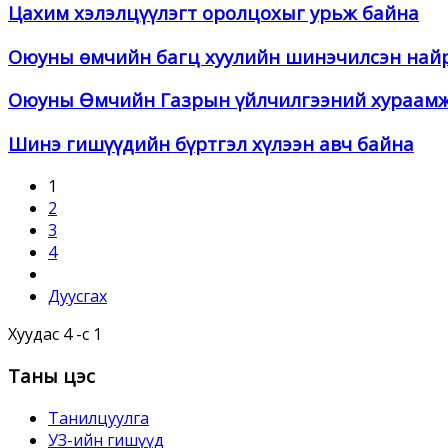
Цахим хэлэлцүүлэгт оролцохыг урьж байна
Оюуны өмчийн багц хуулийн шинэчилсэн найр
Оюуны Өмчийн Газрын үйлчилгээний хураам
Шинэ гишүүдийн бүртгэл хүлээн авч байна
1
2
3
4
Дуусгах
Хуудас 4 -с 1
Таны цэс
Танилцуулга
УЗ-ийн гишүүд