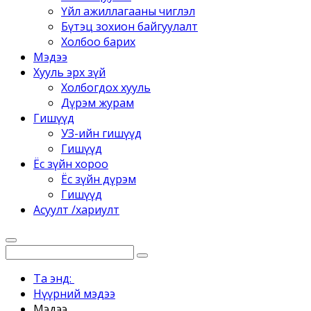
Үйл ажиллагааны чиглэл
Бүтэц зохион байгуулалт
Холбоо барих
Мэдээ
Хууль эрх зүй
Холбогдох хууль
Дүрэм журам
Гишүүд
УЗ-ийн гишүүд
Гишүүд
Ёс зүйн хороо
Ёс зүйн дүрэм
Гишүүд
Асуулт /хариулт
Та энд:
Нүүрний мэдээ
Мэдээ